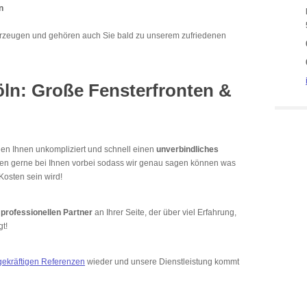
n
erzeugen und gehören auch Sie bald zu unserem zufriedenen
öln: Große Fensterfronten &
hen Ihnen unkompliziert und schnell einen
unverbindliches
men gerne bei Ihnen vorbei sodass wir genau sagen können was
osten sein wird!
d
professionellen
Partner
an Ihrer Seite, der über viel Erfahrung,
gt!
ekräftigen Referenzen
wieder und unsere Dienstleistung kommt