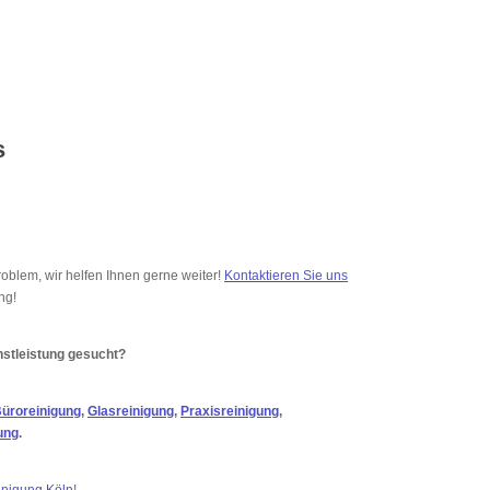
s
oblem, wir helfen Ihnen gerne weiter!
Kontaktieren Sie uns
ng!
stleistung gesucht?
üroreinigung
,
Glasreinigung
,
Praxisreinigung
,
ung
.
inigung Köln
!