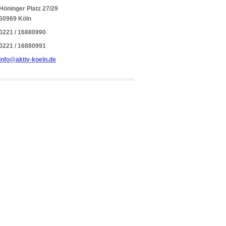
Höninger Platz 27/29
50969 Köln
0221 / 16880990
0221 / 16880991
info@aktiv-koeln.de