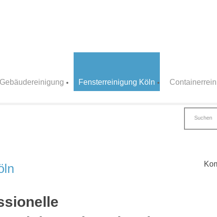
Gebäudereinigung
Fensterreinigung Köln
Containerrei
Kom
öln
ssionelle