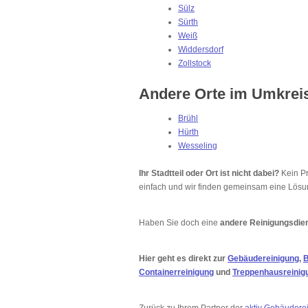
Sülz
Sürth
Weiß
Widdersdorf
Zollstock
Andere Orte im Umkrei
Brühl
Hürth
Wesseling
Ihr Stadtteil oder Ort ist nicht dabei?
Kein Pr
einfach und wir finden gemeinsam eine Lösu
Haben Sie doch eine
andere Reinigungsdien
Hier geht es direkt zur
Gebäudereinigung
,
B
Containerreinigung
und
Treppenhausreinig
Zurück zu Ihrem Partner der
aktiv Gebäudere