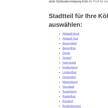
aktiv Gebäudereinigung Köln
Ihr Profi für m
Stadtteil für Ihre K
auswählen:
Altstadt Nord
Altstadt Süd
Braunsfeld
Bayenthal
Deutz
Godorf
Hahnwald
Klettenberg
Lindenthal
Ossendorf
Marienburg
Neustadt
Raderberg
Raderthal
Rondorf
Rodenkrichen