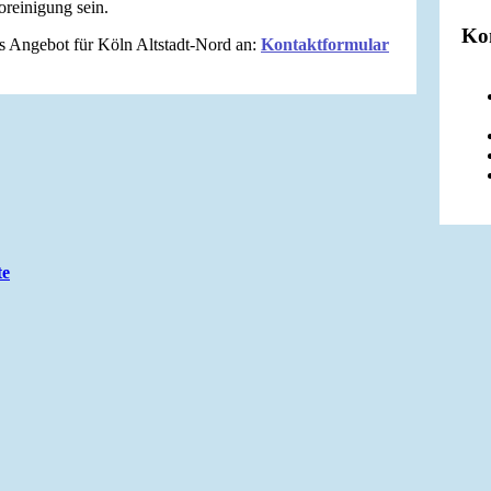
oreinigung sein.
Ko
es Angebot für Köln Altstadt-Nord an:
Kontaktformular
te