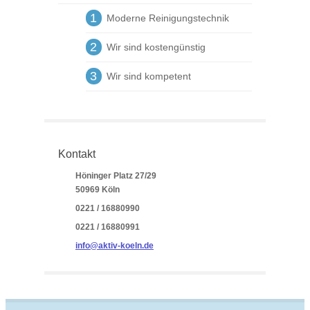
1
Moderne Reinigungstechnik
2
Wir sind kostengünstig
3
Wir sind kompetent
Kontakt
Höninger Platz 27/29
50969 Köln
0221 / 16880990
0221 / 16880991
info@aktiv-koeln.de