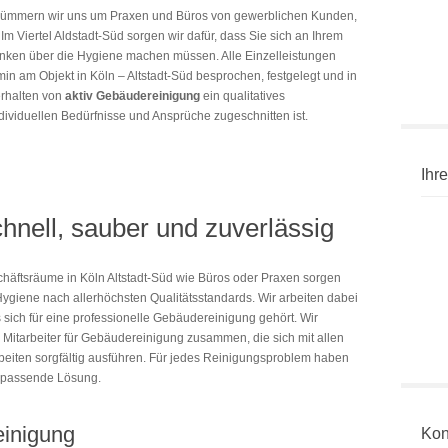
n kümmern wir uns um Praxen und Büros von gewerblichen Kunden,
 Im Viertel Aldstadt-Süd sorgen wir dafür, dass Sie sich an Ihrem
anken über die Hygiene machen müssen. Alle Einzelleistungen
in am Objekt in Köln – Altstadt-Süd besprochen, festgelegt und in
erhalten von
aktiv Gebäudereinigung
ein qualitatives
dividuellen Bedürfnisse und Ansprüche zugeschnitten ist.
Ihre
hnell, sauber und zuverlässig
äftsräume in Köln Altstadt-Süd wie Büros oder Praxen sorgen
Hygiene nach allerhöchsten Qualitätsstandards. Wir arbeiten dabei
 sich für eine professionelle Gebäudereinigung gehört. Wir
 Mitarbeiter für Gebäudereinigung zusammen, die sich mit allen
iten sorgfältig ausführen. Für jedes Reinigungsproblem haben
e passende Lösung.
einigung
Kon